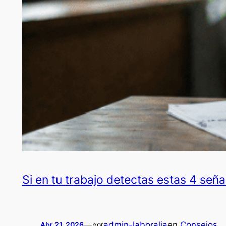
Si en tu trabajo detectas estas 4 seña
—
admin-laboralia
en
Consejos
Abr 21, 2026
por